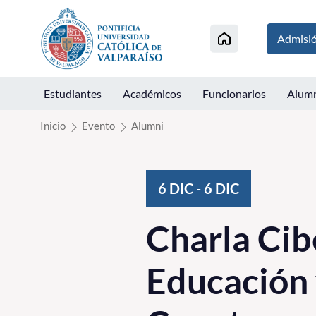
Click acá para ir directamente al contenido
Admisi
Estudiantes
Académicos
Funcionarios
Alum
Inicio
Evento
Alumni
6
DIC
-
6
DIC
Charla Cib
Educación 