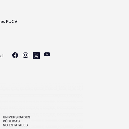
nes PUCV
cl