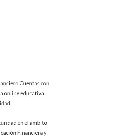
nanciero Cuentas con
a online educativa
sidad.
guridad en el ámbito
cación Financiera y