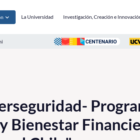
La Universidad
Investigación, Creación e Innovació
ón
ni
erseguridad- Progr
y Bienestar Financi