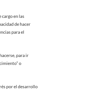
e cargo en las
pacidad de hacer
ncias para el
hacerse, para ir
ncimiento” o
és por el desarrollo