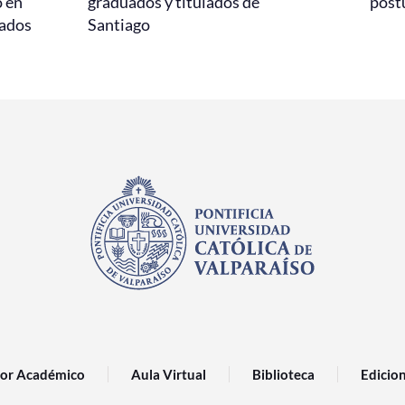
o en
graduados y titulados de
post
sados
Santiago
or Académico
Aula Virtual
Biblioteca
Edicio