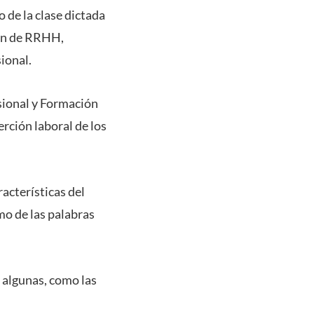
 de la clase dictada
ión de RRHH,
sional.
esional y Formación
rción laboral de los
acterísticas del
o de las palabras
algunas, como las