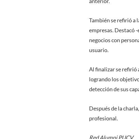
anterior.
También se refirió a 
empresas. Destacó -e
negocios con persona
usuario.
Al finalizar se refiri
logrando los objetiv
detección de sus capa
Después de la charla
profesional.
Red Alumni PUCV