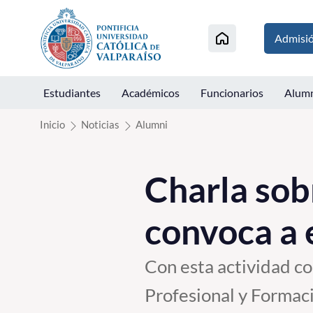
Click acá para ir directamente al contenido
Admisi
Estudiantes
Académicos
Funcionarios
Alum
Inicio
Noticias
Alumni
Charla sob
convoca a 
Con esta actividad co
Profesional y Formaci