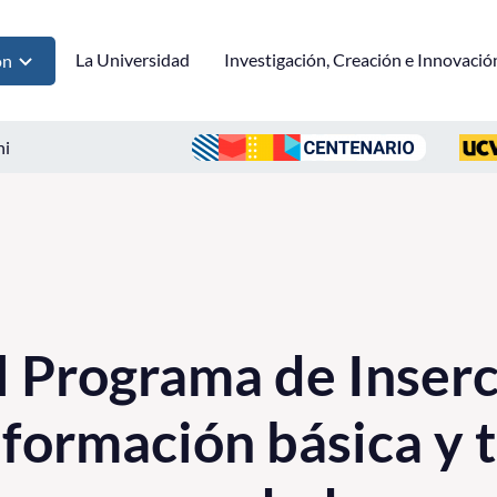
La Universidad
Investigación, Creación e Innovació
ón
ni
l Programa de Inser
nformación básica y t