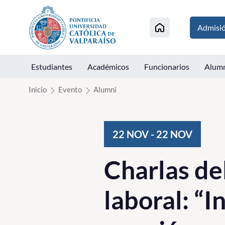
Click acá para ir directamente al contenido
Admisi
Estudiantes
Académicos
Funcionarios
Alum
Inicio
Evento
Alumni
22
NOV
-
22
NOV
Charlas de
laboral: “I