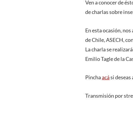
Ven a conocer de ésto
de charlas sobre inse
En esta ocasión, no
de Chile, ASECH, con
La charla se realizar
Emilio Tagle de la Ca
Pincha
acá
si deseas 
Transmisión por strea