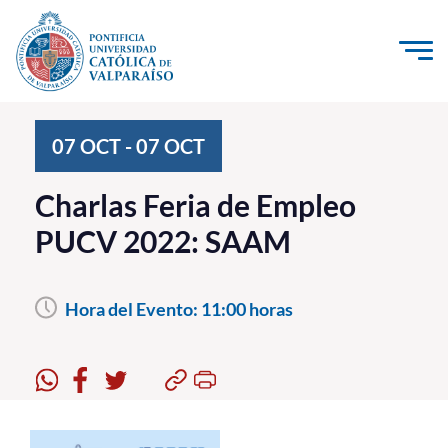
Click acá para ir directamente al contenido
La Universidad
07
OCT
-
07
OCT
Investigación, Creación e Innovación
Charlas Feria de Empleo
PUCV Internacional
PUCV 2022: SAAM
Vinculación con el Medio
Hora del Evento:
11:00 horas
Admisión
Pregrado
Postgrado
Formación Continua