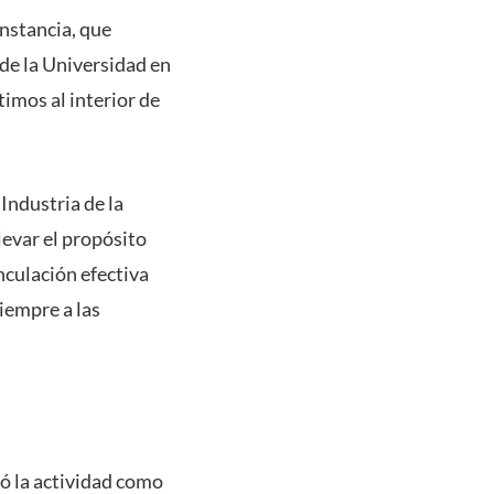
instancia, que
 de la Universidad en
imos al interior de
 Industria de la
levar el propósito
nculación efectiva
iempre a las
có la actividad como