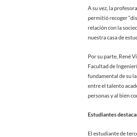
A su vez, la profesor
permitió recoger “di
relación con la soci
nuestra casa de estud
Por su parte, René Vi
Facultad de Ingenierí
fundamental de su la
entre el talento acad
personas y al bien c
Estudiantes destacan
El estudiante de terc