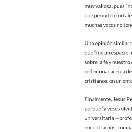
muy valiosa, pues “
que permiten fortale
muchas veces no tene
Una opinión similar 
que “fue un espacio 
sobre la fe y nuestro
reflexionar acerca 
cristianos, en un ent
Finalmente, Jesús Pe
porque “a veces olvi
universitaria —profe
encontrarnos, compar