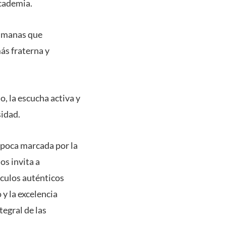
academia.
humanas que
ás fraterna y
o, la escucha activa y
sidad.
 época marcada por la
os invita a
nculos auténticos
 y la excelencia
egral de las