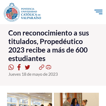
Click acá para ir directamente al contenido
La Universidad
Con reconocimiento a sus
titulados, Propedéutico
Investigación, Creación e Innovación
2023 recibe a más de 600
PUCV Internacional
estudiantes
Vinculación con el Medio
Admisión
Jueves 18 de mayo de 2023
Pregrado
Postgrado
Formación Continua