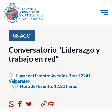
Click acá para ir directamente al contenido
La Universidad
08
AGO
Investigación, Creación e Innovación
Conversatorio "Liderazgo y
PUCV Internacional
trabajo en red”
Vinculación con el Medio
Lugar del Evento:
Avenida Brasil 2241,
Admisión
Valparaíso
Hora del Evento:
12:20 horas
Pregrado
Postgrado
Formación Continua