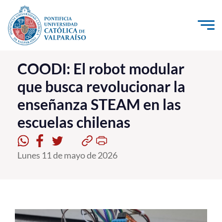
Click acá para ir directamente al contenido
La Universidad
COODI: El robot modular
que busca revolucionar la
Investigación, Creación e Innovación
enseñanza STEAM en las
PUCV Internacional
escuelas chilenas
Vinculación con el Medio
Admisión
Lunes 11 de mayo de 2026
Pregrado
Postgrado
Formación Continua