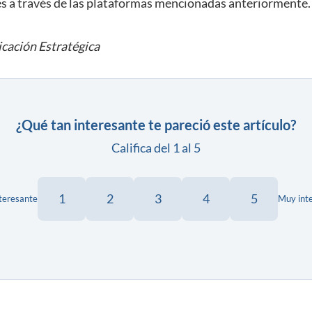
es a través de las plataformas mencionadas anteriormente.
cación Estratégica
¿Qué tan interesante te pareció este artículo?
Califica del 1 al 5
1
2
3
4
5
teresante
Muy int