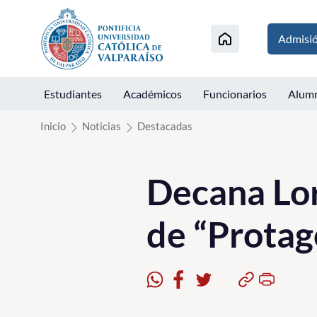
Click acá para ir directamente al contenido
Admisi
Estudiantes
Académicos
Funcionarios
Alum
Inicio
Noticias
Destacadas
Decana Lor
de “Prota