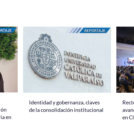
Identidad y gobernanza, claves
Rect
ión
de la consolidación institucional
avanc
ria en
en C