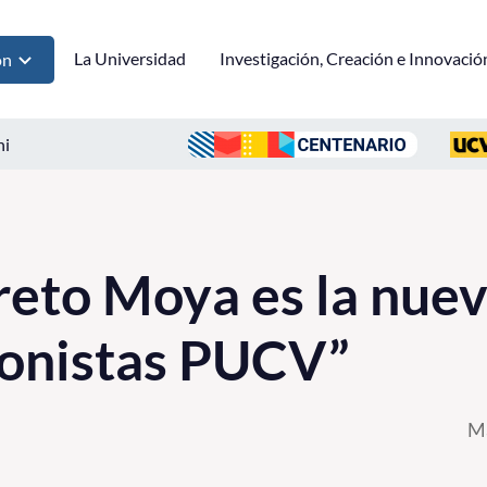
La Universidad
Investigación, Creación e Innovació
ón
ni
eto Moya es la nuev
gonistas PUCV”
Ma