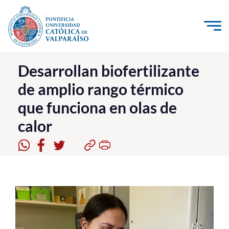
Click acá para ir directamente al contenido
La Universidad
Desarrollan biofertilizante
de amplio rango térmico
Investigación, Creación e Innovación
que funciona en olas de
PUCV Internacional
calor
Vinculación con el Medio
Admisión
Pregrado
Postgrado
Formación Continua