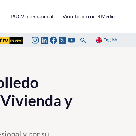
n
PUCV Internacional
Vinculación con el Medio
English
olledo
 Vivienda y
sional y por su