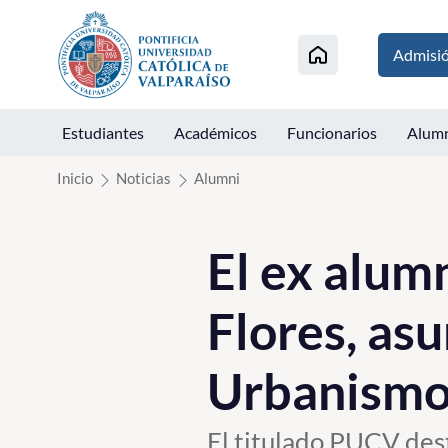
Click acá para ir directamente al contenido
Admisi
Estudiantes
Académicos
Funcionarios
Alum
Inicio
Noticias
Alumni
El ex alum
Flores, as
Urbanismo
El titulado PUCV dest