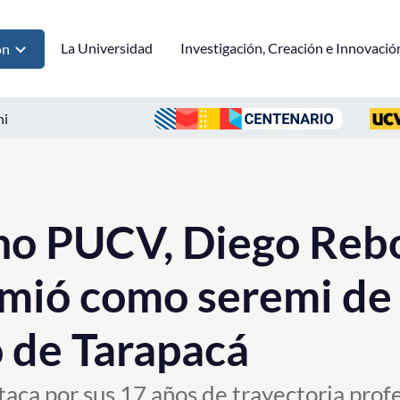
La Universidad
Investigación, Creación e Innovació
ón
ni
no PUCV, Diego Reb
umió como seremi de
 de Tarapacá
aca por sus 17 años de trayectoria profe