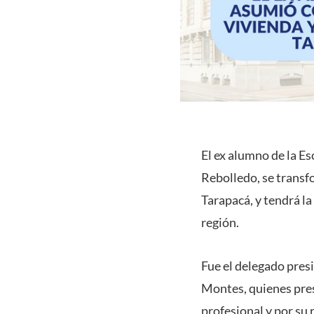
El ex alumno de la Es
Rebolledo, se transf
Tarapacá, y tendrá la
región.
Fue el delegado presi
Montes, quienes pres
profesional y por su 