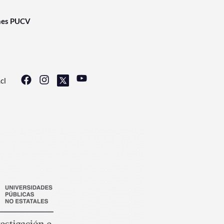
nes PUCV
cl