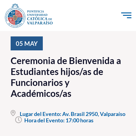
Click acá para ir directamente al contenido
La Universidad
05
MAY
Investigación, Creación e Innovación
Ceremonia de Bienvenida a
PUCV Internacional
Estudiantes hijos/as de
Vinculación con el Medio
Funcionarios y
Académicos/as
Admisión
Pregrado
Lugar del Evento:
Av. Brasil 2950, Valparaíso
Hora del Evento:
17:00 horas
Postgrado
Formación Continua