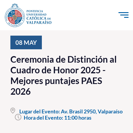
Click acá para ir directamente al contenido
La Universidad
08
MAY
Investigación, Creación e Innovación
Ceremonia de Distinción al
PUCV Internacional
Cuadro de Honor 2025 -
Vinculación con el Medio
Mejores puntajes PAES
2026
Admisión
Pregrado
Lugar del Evento:
Av. Brasil 2950, Valparaíso
Hora del Evento:
11:00 horas
Postgrado
Formación Continua