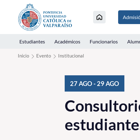
Click acá para ir directamente al contenido
Admisi
Estudiantes
Académicos
Funcionarios
Alum
Inicio
Evento
Institucional
27
AGO
-
29
AGO
Consultor
estudiante