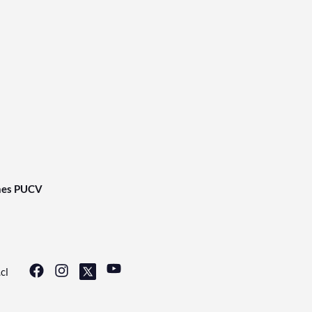
nes PUCV
cl