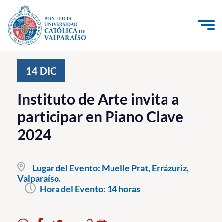
Click acá para ir directamente al contenido
La Universidad
14
DIC
Investigación, Creación e Innovación
Instituto de Arte invita a
PUCV Internacional
participar en Piano Clave
Vinculación con el Medio
2024
Admisión
Lugar del Evento:
Muelle Prat, Errázuriz,
Pregrado
Valparaíso.
Hora del Evento:
14 horas
Postgrado
Formación Continua