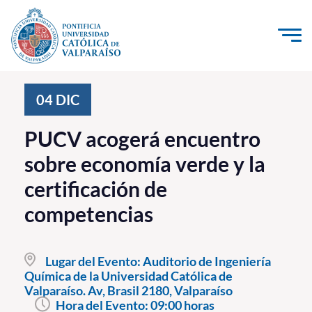
Click acá para ir directamente al contenido
La Universidad
04
DIC
Investigación, Creación e Innovación
PUCV acogerá encuentro
PUCV Internacional
sobre economía verde y la
Vinculación con el Medio
certificación de
competencias
Admisión
Pregrado
Lugar del Evento:
Auditorio de Ingeniería
Química de la Universidad Católica de
Postgrado
Valparaíso. Av, Brasil 2180, Valparaíso
Formación Continua
Hora del Evento:
09:00 horas