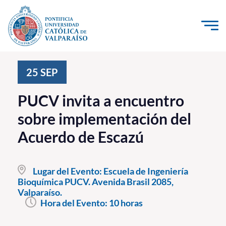
Click acá para ir directamente al contenido
La Universidad
25
SEP
Investigación, Creación e Innovación
PUCV invita a encuentro
PUCV Internacional
sobre implementación del
Vinculación con el Medio
Acuerdo de Escazú
Admisión
Lugar del Evento:
Escuela de Ingeniería
Pregrado
Bioquímica PUCV. Avenida Brasil 2085,
Valparaíso.
Postgrado
Hora del Evento:
10 horas
Formación Continua