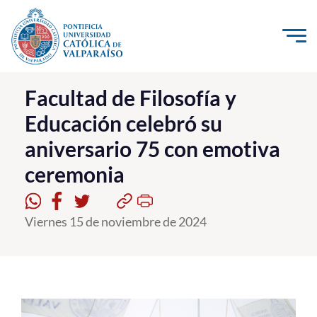
Click acá para ir directamente al contenido
La Universidad
Facultad de Filosofía y
Educación celebró su
Investigación, Creación e Innovación
aniversario 75 con emotiva
PUCV Internacional
ceremonia
Vinculación con el Medio
Admisión
Viernes 15 de noviembre de 2024
Pregrado
Postgrado
Formación Continua