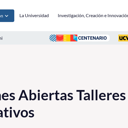
La Universidad
Investigación, Creación e Innovació
ón
ni
nes Abiertas Talleres
ativos