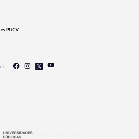
nes PUCV
cl