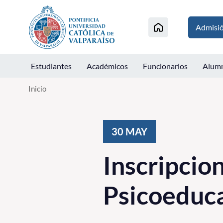
Click acá para ir directamente al contenido
Admisi
Estudiantes
Académicos
Funcionarios
Alum
Inicio
30
MAY
Inscripcio
Psicoeduc