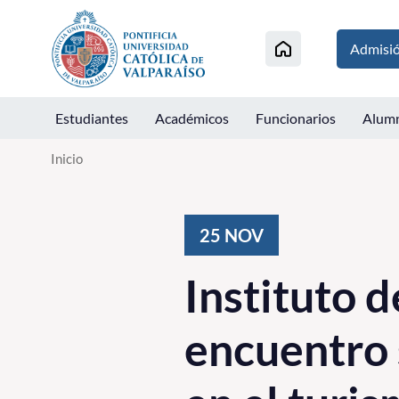
Click acá para ir directamente al contenido
Admisi
Estudiantes
Académicos
Funcionarios
Alum
Inicio
25
NOV
Instituto 
encuentro 