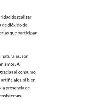
ridad de realizar
a de dióxido de
erias que participan
 naturales, son
anismos. Al
 gracias al consumo
tificiales, si bien
 la presencia de
ecosistemas