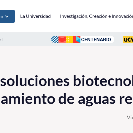
La Universidad
Investigación, Creación e Innovació
ón
ni
 soluciones biotecno
atamiento de aguas r
Vi