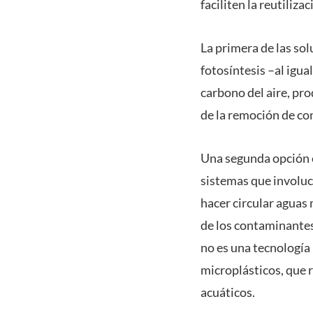
faciliten la reutiliza
La primera de las sol
fotosíntesis –al igua
carbono del aire, pr
de la remoción de c
Una segunda opción e
sistemas que involuc
hacer circular aguas
de los contaminantes
no es una tecnología 
microplásticos, que 
acuáticos.