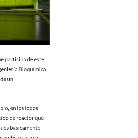
e participa de este
ngeniería Bioquímica
 de un
plo, en los lodos
tipo de reactor que
 pues básicamente
os ambientes, para