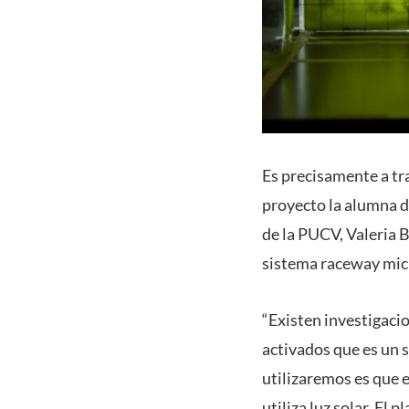
Es precisamente a tra
proyecto la alumna d
de la PUCV, Valeria B
sistema raceway mic
“Existen investigacio
activados que es un s
utilizaremos es que 
utiliza luz solar. El