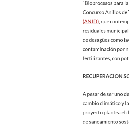
“Bioprocesos para la 
Concurso Anillos de 
(ANID)
, que contemp
residuales municipale
de desagües como lav
contaminación por ni
fertilizantes, con po
RECUPERACIÓN SO
A pesar de ser uno de
cambio climático y l
proyecto plantea el 
de saneamiento soste