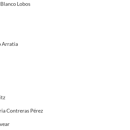
 Blanco Lobos
s
 Arratia
itz
ria Contreras Pérez
lvear