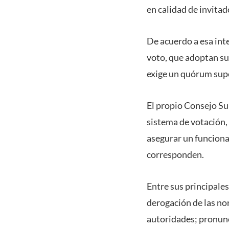
en calidad de invitad
De acuerdo a esa int
voto, que adoptan su
exige un quórum supe
El propio Consejo Sup
sistema de votación,
asegurar un funciona
corresponden.
Entre sus principale
derogación de las no
autoridades; pronunc