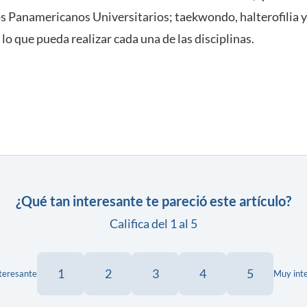
os Panamericanos Universitarios; taekwondo, halterofilia 
 lo que pueda realizar cada una de las disciplinas.
¿Qué tan interesante te pareció este artículo?
Califica del 1 al 5
1
2
3
4
5
teresante
Muy int