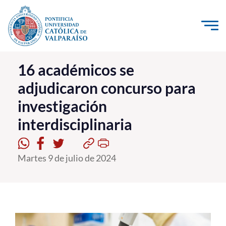
Click acá para ir directamente al contenido
La Universidad
16 académicos se
adjudicaron concurso para
Investigación, Creación e Innovación
investigación
PUCV Internacional
interdisciplinaria
Vinculación con el Medio
Admisión
Martes 9 de julio de 2024
Pregrado
Postgrado
Formación Continua