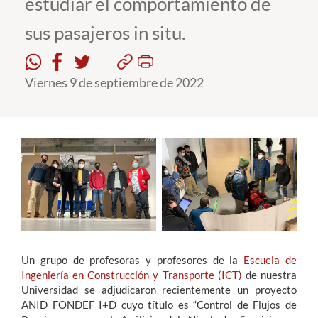
estudiar el comportamiento de
sus pasajeros in situ.
Estudiantes
Académicos
Viernes 9 de septiembre de 2022
Funcionarios
Alumni
English
Un grupo de profesoras y profesores de la
Escuela de
Ingeniería en Construcción y Transporte (ICT)
de nuestra
Universidad se adjudicaron recientemente un proyecto
ANID FONDEF I+D cuyo título es “Control de Flujos de