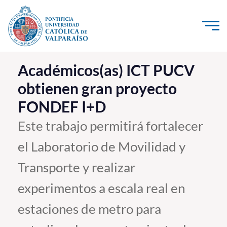
Click acá para ir directamente al contenido
La Universidad
Académicos(as) ICT PUCV
obtienen gran proyecto
Investigación, Creación e Innovación
FONDEF I+D
PUCV Internacional
Vinculación con el Medio
Este trabajo permitirá fortalecer
el Laboratorio de Movilidad y
Admisión
Transporte y realizar
Pregrado
experimentos a escala real en
Postgrado
estaciones de metro para
Formación Continua