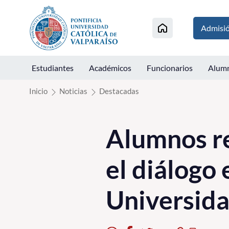
Click acá para ir directamente al contenido
Admisi
Estudiantes
Académicos
Funcionarios
Alum
Inicio
Noticias
Destacadas
Alumnos re
el diálogo 
Universid