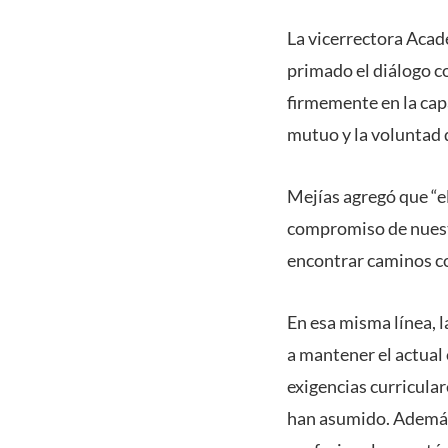
La vicerrectora Aca
primado el diálogo c
firmemente en la cap
mutuo y la voluntad 
Mejías agregó que “e
compromiso de nuestr
encontrar caminos c
En esa misma línea, 
a mantener el actual
exigencias curricula
han asumido. Además, 