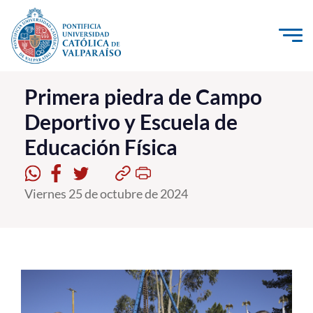
Click acá para ir directamente al contenido
La Universidad
Primera piedra de Campo
Deportivo y Escuela de
Investigación, Creación e Innovación
Educación Física
PUCV Internacional
Vinculación con el Medio
Viernes 25 de octubre de 2024
Admisión
Pregrado
Postgrado
Formación Continua