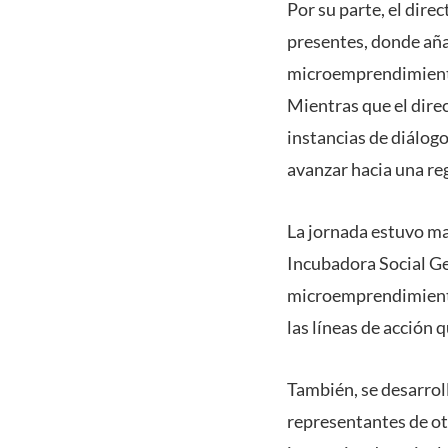
Por su parte, el dire
presentes, donde aña
microemprendimiento 
Mientras que el dire
instancias de diálogo
avanzar hacia una reg
La jornada estuvo ma
Incubadora Social G
microemprendimiento e
las líneas de acción 
También, se desarrol
representantes de ot