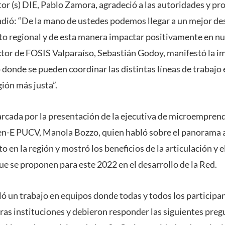
ctor (s) DIE, Pablo Zamora, agradeció a las autoridades y pr
dió: “De la mano de ustedes podemos llegar a un mejor des
regional y de esta manera impactar positivamente en nues
ctor de FOSIS Valparaíso, Sebastián Godoy, manifestó la i
 donde se pueden coordinar las distintas líneas de trabajo
ión más justa”.
rcada por la presentación de la ejecutiva de microempren
en-E PUCV, Manola Bozzo, quien habló sobre el panorama 
n la región y mostró los beneficios de la articulación y el
que se proponen para este 2022 en el desarrollo de la Red.
ló un trabajo en equipos donde todas y todos los participa
ras instituciones y debieron responder las siguientes pre