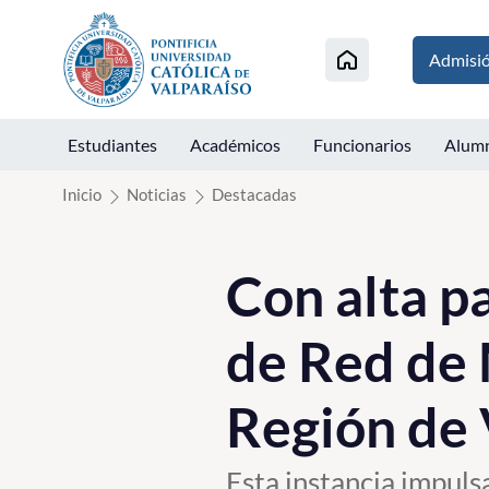
Click acá para ir directamente al contenido
Admisi
Estudiantes
Académicos
Funcionarios
Alum
Inicio
Noticias
Destacadas
Con alta pa
de Red de
Región de 
Esta instancia impuls