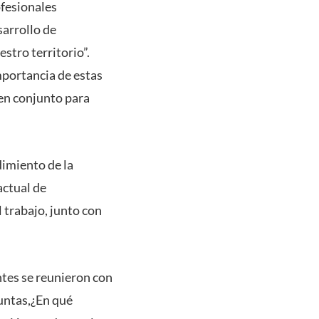
ofesionales
arrollo de
tro territorio”.
mportancia de estas
 en conjunto para
dimiento de la
actual de
 trabajo, junto con
ntes se reunieron con
guntas,¿En qué