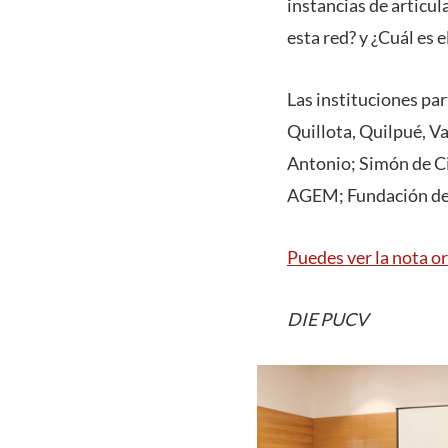
instancias de articu
esta red? y ¿Cuál es
Las instituciones pa
Quillota, Quilpué, V
Antonio; Simón de C
AGEM; Fundación de 
Puedes ver la nota or
DIE PUCV