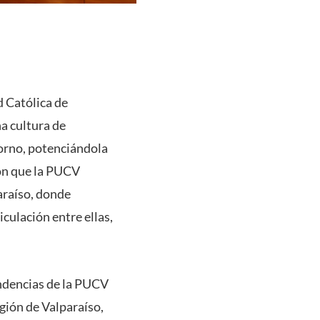
d Católica de
na cultura de
orno, potenciándola
zón que la PUCV
araíso, donde
iculación entre ellas,
ndencias de la PUCV
egión de Valparaíso,