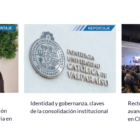
Identidad y gobernanza, claves
Rect
ión
de la consolidación institucional
avanc
ria en
en C