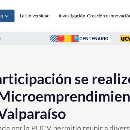
La Universidad
Investigación, Creación e Innovació
ón
ni
rticipación se reali
 Microemprendimient
Valparaíso
ada por la PUCV permitió reunir a divers