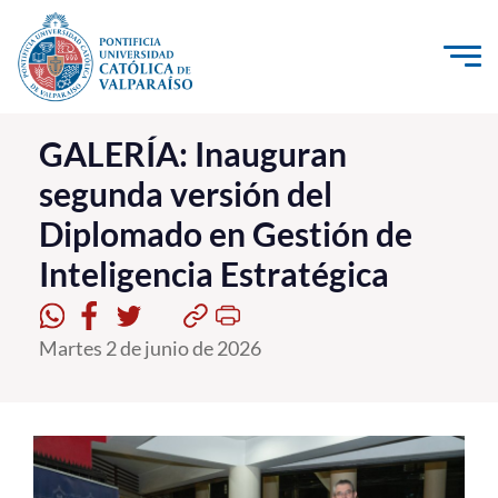
Click acá para ir directamente al contenido
La Universidad
GALERÍA: Inauguran
segunda versión del
Investigación, Creación e Innovación
Diplomado en Gestión de
PUCV Internacional
Inteligencia Estratégica
Vinculación con el Medio
Admisión
Martes 2 de junio de 2026
Pregrado
Postgrado
Formación Continua