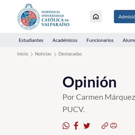
Click acá para ir directamente al contenido
Admisi
Estudiantes
Académicos
Funcionarios
Alum
Inicio
Noticias
Destacadas
Opinión
Por Carmen Márquez R
PUCV.