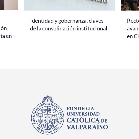
Identidad y gobernanza, claves
Rect
ión
de la consolidación institucional
avanc
ria en
en C