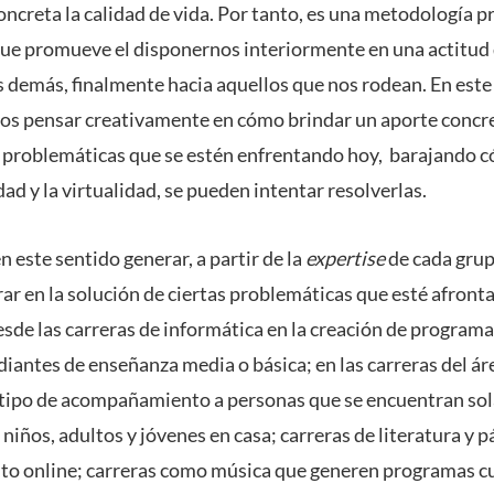
ncreta la calidad de vida. Por tanto, es una metodología
e promueve el disponernos interiormente en una actitud 
 demás, finalmente hacia aquellos que nos rodean. En este
os pensar creativamente en cómo brindar un aporte concre
 problemáticas que se estén enfrentando hoy, barajando c
idad y la virtualidad, se pueden intentar resolverlas.
n este sentido generar, a partir de la
expertise
de cada grup
rar en la solución de ciertas problemáticas que esté afro
de las carreras de informática en la creación de programas
iantes de enseñanza media o básica; en las carreras del áre
 tipo de acompañamiento a personas que se encuentran sola
 niños, adultos y jóvenes en casa; carreras de literatura y 
nto online; carreras como música que generen programas cu