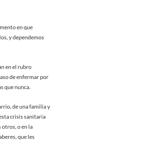
omento en que
olos, y dependemos
n en el rubro
 caso de enfermar por
ás que nunca.
rio, de una familia y
sta crisis sanitaria
otros, o en la
beres, que les