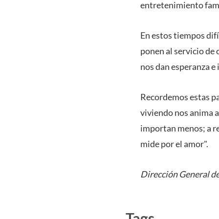
entretenimiento famil
En estos tiempos difí
ponen al servicio de
nos dan esperanza e i
Recordemos estas pal
viviendo nos anima a
importan menos; a rede
mide por el amor".
Dirección General de
Tags