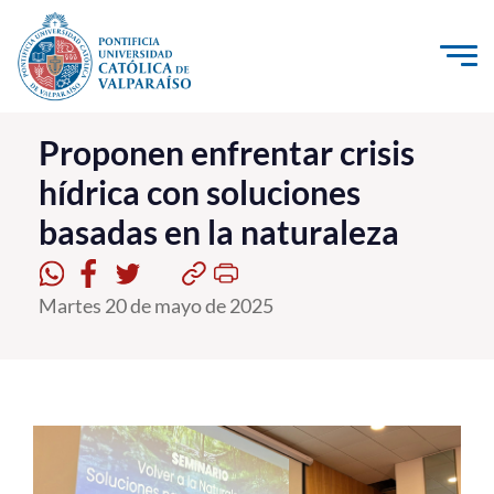
Click acá para ir directamente al contenido
La Universidad
Proponen enfrentar crisis
hídrica con soluciones
Investigación, Creación e Innovación
basadas en la naturaleza
PUCV Internacional
Vinculación con el Medio
Martes 20 de mayo de 2025
Admisión
Pregrado
Postgrado
Formación Continua