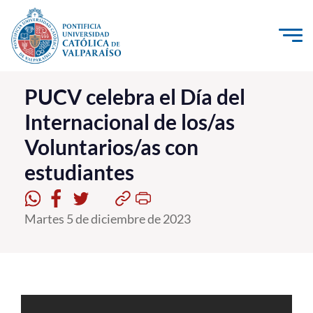
Click acá para ir directamente al contenido
La Universidad
PUCV celebra el Día del
Internacional de los/as
Investigación, Creación e Innovación
Voluntarios/as con
PUCV Internacional
estudiantes
Vinculación con el Medio
Admisión
Martes 5 de diciembre de 2023
Pregrado
Postgrado
Formación Continua