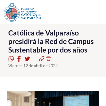
Click acá para ir directamente al contenido
La Universidad
Católica de Valparaíso
presidirá la Red de Campus
Investigación, Creación e Innovación
Sustentable por dos años
PUCV Internacional
Vinculación con el Medio
Viernes 12 de abril de 2024
Admisión
Pregrado
Postgrado
Formación Continua