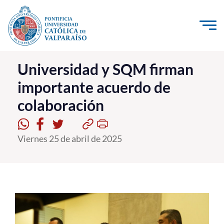
Click acá para ir directamente al contenido
La Universidad
Universidad y SQM firman
importante acuerdo de
Investigación, Creación e Innovación
colaboración
PUCV Internacional
Vinculación con el Medio
Viernes 25 de abril de 2025
Admisión
Pregrado
Postgrado
Formación Continua