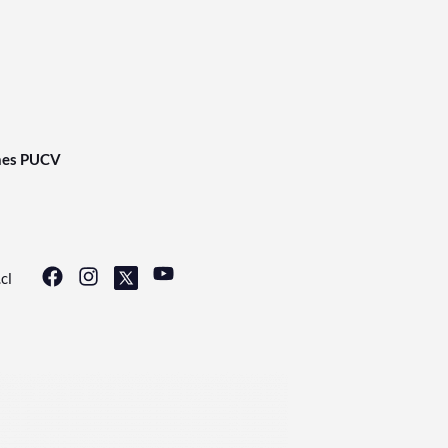
nes PUCV
cl