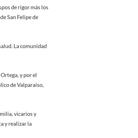
spos de rigor más los
de San Felipe de
 salud. La comunidad
Ortega, y por el
ico de Valparaíso,
ilia, vicarios y
 y realizar la