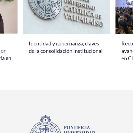
Identidad y gobernanza, claves
Rect
ión
de la consolidación institucional
avanc
ria en
en C