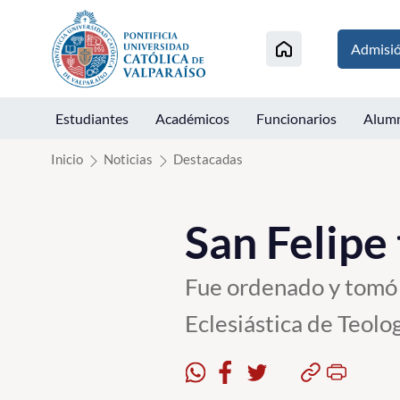
Click acá para ir directamente al contenido
Admisi
Estudiantes
Académicos
Funcionarios
Alum
Inicio
Noticias
Destacadas
San Felipe
Fue ordenado y tomó p
Eclesiástica de Teolo