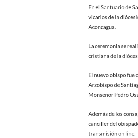
En el Santuario de Sa
vicarios de la dióce
Aconcagua.
La ceremonia se real
cristiana de la dióce
El nuevo obispo fue 
Arzobispo de Santiag
Monseñor Pedro Os
Además de los consag
canciller del obispad
transmisión on line.