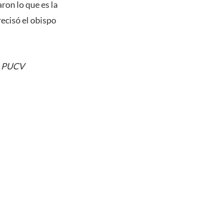
ron lo que es la
recisó el obispo
ía PUCV