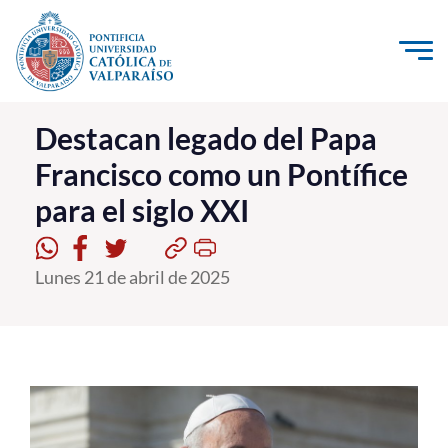
Click acá para ir directamente al contenido
La Universidad
Destacan legado del Papa
Francisco como un Pontífice
Investigación, Creación e Innovación
para el siglo XXI
PUCV Internacional
Vinculación con el Medio
Lunes 21 de abril de 2025
Admisión
Pregrado
Postgrado
Formación Continua