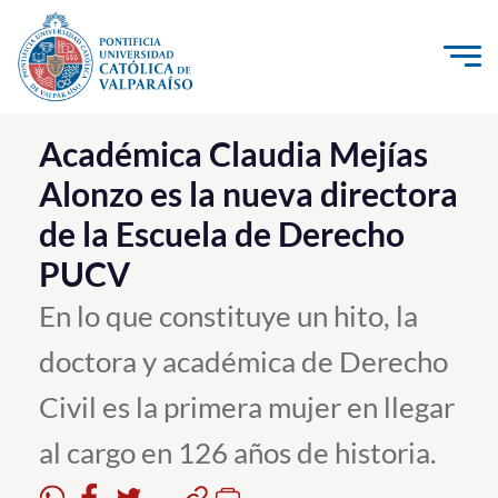
Click acá para ir directamente al contenido
La Universidad
Académica Claudia Mejías
Alonzo es la nueva directora
Investigación, Creación e Innovación
de la Escuela de Derecho
PUCV Internacional
PUCV
Vinculación con el Medio
En lo que constituye un hito, la
Admisión
doctora y académica de Derecho
Pregrado
Civil es la primera mujer en llegar
Postgrado
al cargo en 126 años de historia.
Formación Continua