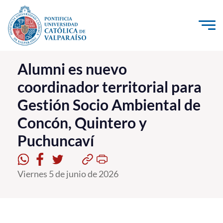
Click acá para ir directamente al contenido
La Universidad
Alumni es nuevo
coordinador territorial para
Investigación, Creación e Innovación
Gestión Socio Ambiental de
PUCV Internacional
Concón, Quintero y
Vinculación con el Medio
Puchuncaví
Admisión
Viernes 5 de junio de 2026
Pregrado
Postgrado
Formación Continua