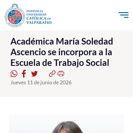
Click acá para ir directamente al contenido
La Universidad
Académica María Soledad
Ascencio se incorpora a la
Investigación, Creación e Innovación
Escuela de Trabajo Social
PUCV Internacional
Vinculación con el Medio
Jueves 11 de junio de 2026
Admisión
Pregrado
Postgrado
Formación Continua