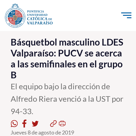
Click acá para ir directamente al contenido
La Universidad
Básquetbol masculino LDES
Valparaíso: PUCV se acerca
Investigación, Creación e Innovación
a las semifinales en el grupo
PUCV Internacional
B
Vinculación con el Medio
El equipo bajo la dirección de
Admisión
Alfredo Riera venció a la UST por
Pregrado
94-33.
Postgrado
Jueves 8 de agosto de 2019
Formación Continua