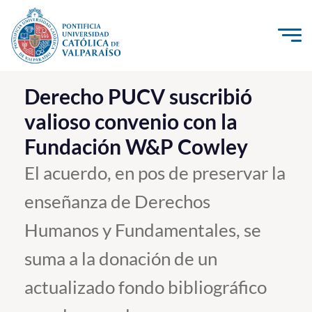
Click acá para ir directamente al contenido
La Universidad
Derecho PUCV suscribió
valioso convenio con la
Investigación, Creación e Innovación
Fundación W&P Cowley
PUCV Internacional
Vinculación con el Medio
El acuerdo, en pos de preservar la
enseñanza de Derechos
Admisión
Humanos y Fundamentales, se
Pregrado
suma a la donación de un
Postgrado
actualizado fondo bibliográfico
Formación Continua