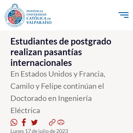
Click acá para ir directamente al contenido
La Universidad
Estudiantes de postgrado
realizan pasantías
Investigación, Creación e Innovación
internacionales
PUCV Internacional
Vinculación con el Medio
En Estados Unidos y Francia,
Camilo y Felipe continúan el
Admisión
Doctorado en Ingeniería
Pregrado
Eléctrica
Postgrado
Formación Continua
Lunes 17 de julio de 2023