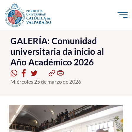
Click acá para ir directamente al contenido
La Universidad
GALERÍA: Comunidad
universitaria da inicio al
Investigación, Creación e Innovación
Año Académico 2026
PUCV Internacional
Vinculación con el Medio
Miércoles 25 de marzo de 2026
Admisión
Pregrado
Postgrado
Formación Continua