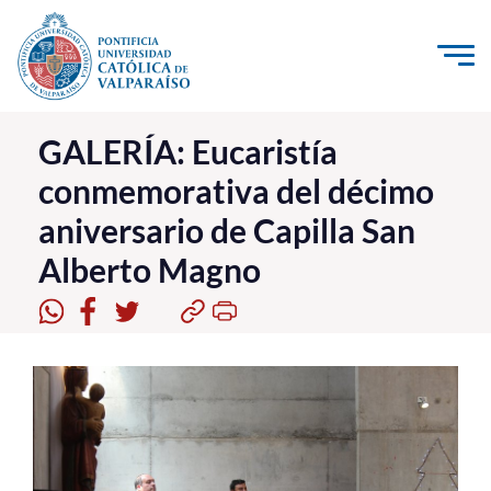
Click acá para ir directamente al contenido
La Universidad
GALERÍA: Eucaristía
conmemorativa del décimo
Investigación, Creación e Innovación
aniversario de Capilla San
PUCV Internacional
Alberto Magno
Vinculación con el Medio
Admisión
Pregrado
Postgrado
Formación Continua