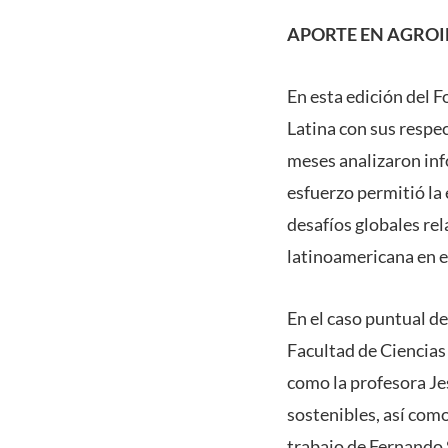
APORTE EN AGRO
En esta edición del 
Latina con sus respe
meses analizaron inf
esfuerzo permitió la 
desafíos globales re
latinoamericana en e
En el caso puntual de
Facultad de Ciencias
como la profesora Jes
sostenibles, así com
trabajo de Fernando S