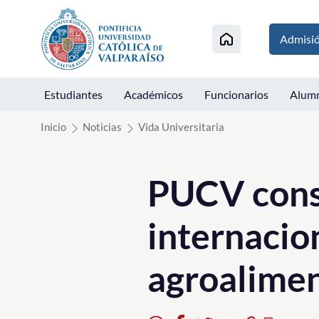
Click acá para ir directamente al contenido
Admisi
Estudiantes
Académicos
Funcionarios
Alum
Inicio
Noticias
Vida Universitaria
PUCV cons
internacio
agroalimen