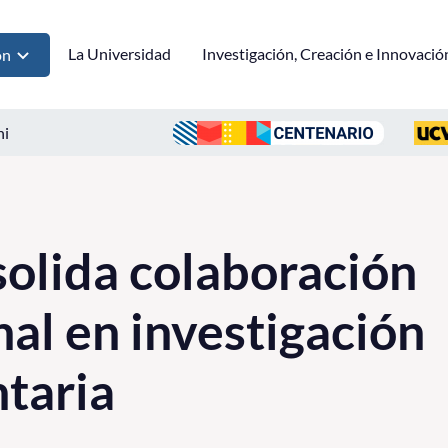
La Universidad
Investigación, Creación e Innovació
ón
ni
olida colaboración
nal en investigación
taria