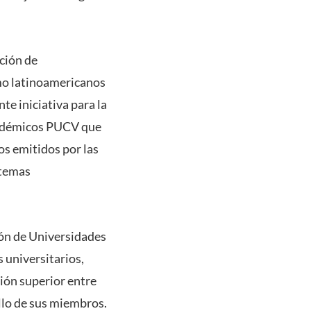
ción de
omo latinoamericanos
e iniciativa para la
académicos PUCV que
os emitidos por las
 temas
ión de Universidades
 universitarios,
ión superior entre
llo de sus miembros.