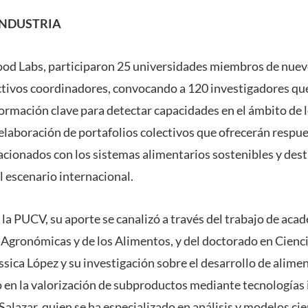
INDUSTRIA
Food Labs, participaron 25 universidades miembros de nuev
ctivos coordinadores, convocando a 120 investigadores qu
ormación clave para detectar capacidades en el ámbito de l
elaboración de portafolios colectivos que ofrecerán respue
lacionados con los sistemas alimentarios sostenibles y des
l escenario internacional.
 la PUCV, su aporte se canalizó a través del trabajo de aca
 Agronómicas y de los Alimentos, y del doctorado en Cienc
sica López y su investigación sobre el desarrollo de alime
o en la valorización de subproductos mediante tecnologías 
alazar, quien se ha especializado en análisis y modelos cie