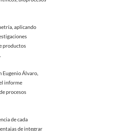
metría, aplicando
estigaciones
de productos
.
n Eugenio Álvaro,
el informe
 de procesos
encia de cada
ventajas de integrar