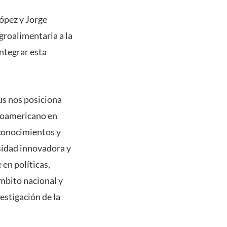
López y Jorge
groalimentaria a la
integrar esta
us nos posiciona
inoamericano en
 conocimientos y
sidad innovadora y
en políticas,
ámbito nacional y
estigación de la