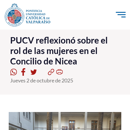
Click acá para ir directamente al contenido
La Universidad
PUCV reflexionó sobre el
rol de las mujeres en el
Investigación, Creación e Innovación
Concilio de Nicea
PUCV Internacional
Vinculación con el Medio
Jueves 2 de octubre de 2025
Admisión
Pregrado
Postgrado
Formación Continua