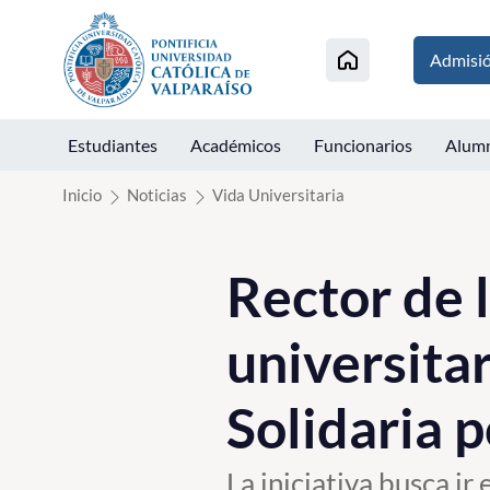
Click acá para ir directamente al contenido
Admisi
Estudiantes
Académicos
Funcionarios
Alum
Inicio
Noticias
Vida Universitaria
Rector de 
universita
Solidaria 
La iniciativa busca ir