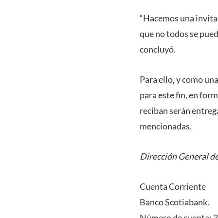
“Hacemos una invitac
que no todos se pued
concluyó.
Para ello, y como una
para este fin, en for
reciban serán entreg
mencionadas.
Dirección General de
Cuenta Corriente
Banco Scotiabank.
Número de cuenta: 