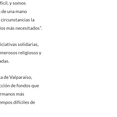
ícil, y somos
n de una mano
 circunstancias la
los más necesitados”.
iativas solidarias,
umerosos religiosos y
adas.
ca de Valparaíso,
ección de fondos que
hermanos más
empos difíciles de