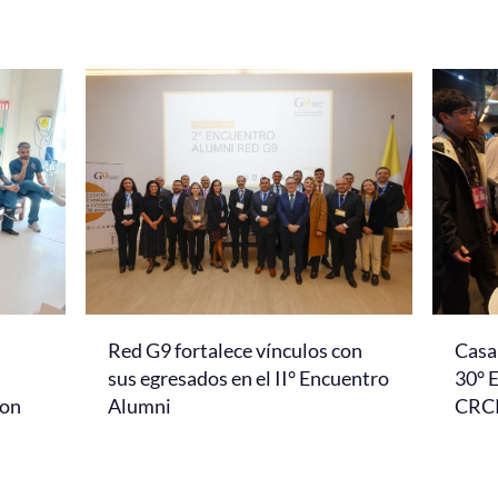
Red G9 fortalece vínculos con
Casa 
l
sus egresados en el II° Encuentro
30° 
con
Alumni
CRC