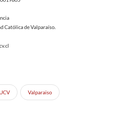
ncia
ad Católica de Valparaíso.
v.cl
UCV
Valparaiso