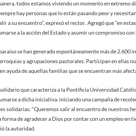
manera, todos estamos viviendo un momento en extremo dif
iempre hay personas que lo están pasando peor y necesita
lir a su encuentro”, expresó el rector. Agregó que “en estas
sumarse a la acción del Estado y asumir un compromiso con 
lparaíso se han generado espontáneamente más de 2.600 inic
arroquias y agrupaciones pastorales. Participan en ellas n
n en ayuda de aquellas familias que se encuentran más afect
 solidario que caracteriza a la Pontificia Universidad Católi
sumarse a dicha iniciativa. iniciando una campaña de recol
nes solidarias: “Queremos salir al encuentro de nuestros 
 forma de agradecer a Dios por contar con un empleo en ti
ió la autoridad.