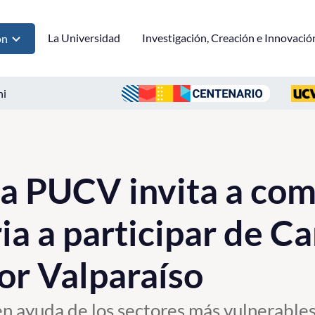
La Universidad
Investigación, Creación e Innovació
ón
ni
la PUCV invita a co
ria a participar de 
por Valparaíso
 en ayuda de los sectores más vulnerables