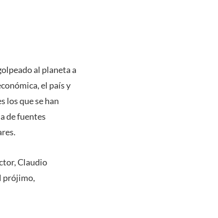
olpeado al planeta a
económica, el país y
s los que se han
da de fuentes
ares.
ector, Claudio
l prójimo,