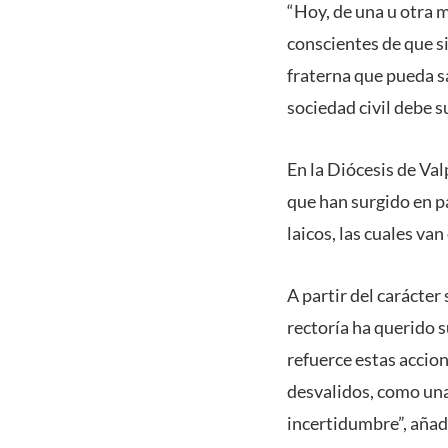
“Hoy, de una u otra 
conscientes de que s
fraterna que pueda sa
sociedad civil debe 
En la Diócesis de Va
que han surgido en p
laicos, las cuales va
A partir del carácter
rectoría ha querido 
refuerce estas accio
desvalidos, como una
incertidumbre”, añad