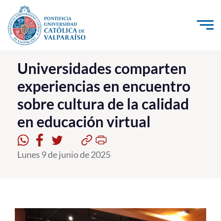
Click acá para ir directamente al contenido
La Universidad
Universidades comparten
experiencias en encuentro
Investigación, Creación e Innovación
sobre cultura de la calidad
PUCV Internacional
en educación virtual
Vinculación con el Medio
Admisión
Lunes 9 de junio de 2025
Pregrado
Postgrado
Formación Continua