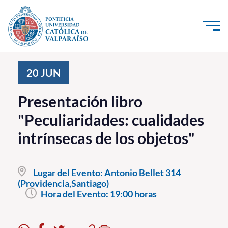
Click acá para ir directamente al contenido
La Universidad
20
JUN
Investigación, Creación e Innovación
Presentación libro
PUCV Internacional
"Peculiaridades: cualidades
Vinculación con el Medio
intrínsecas de los objetos"
Admisión
Lugar del Evento:
Antonio Bellet 314
Pregrado
(Providencia,Santiago)
Hora del Evento:
19:00 horas
Postgrado
Formación Continua