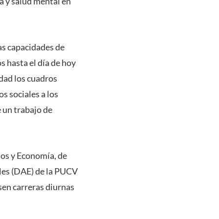
a y salud mental en
las capacidades de
s hasta el día de hoy
idad los cuadros
 sociales a los
e un trabajo de
ios y Economía, de
iles (DAE) de la PUCV
sen carreras diurnas