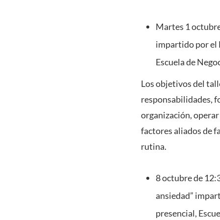
Martes 1 octubre 
impartido por el
Escuela de Negoc
Los objetivos del tall
responsabilidades, fo
organización, operar
factores aliados de f
rutina.
8 octubre de 12:3
ansiedad” impart
presencial, Escu