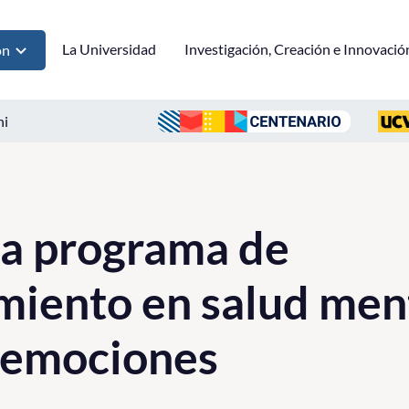
La Universidad
Investigación, Creación e Innovació
ón
ni
ia programa de
iento en salud ment
 emociones