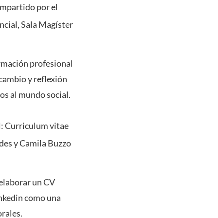
impartido por el
ncial, Sala Magíster
formación profesional
rcambio y reflexión
ios al mundo social.
l: Curriculum vitae
edes y Camila Buzzo
 elaborar un CV
Linkedin como una
rales.