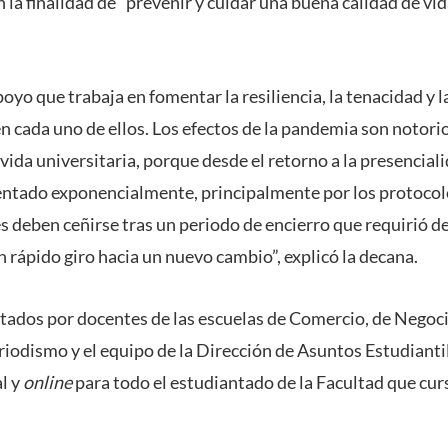
a finalidad de “prevenir y cuidar una buena calidad de vid
yo que trabaja en fomentar la resiliencia, la tenacidad y 
 cada uno de ellos. Los efectos de la pandemia son notorio
a vida universitaria, porque desde el retorno a la presencial
tado exponencialmente, principalmente por los protocolos
s deben ceñirse tras un periodo de encierro que requirió d
 rápido giro hacia un nuevo cambio”, explicó la decana.
ictados por docentes de las escuelas de Comercio, de Negoc
eriodismo y el equipo de la Dirección de Asuntos Estudiant
l y
online
para todo el estudiantado de la Facultad que cur