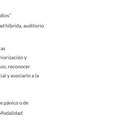
udios"
d híbrida, auditorio
tas
riorización y
sos, reconocer
al y asociarlo a la
de pánico o de
 Modalidad