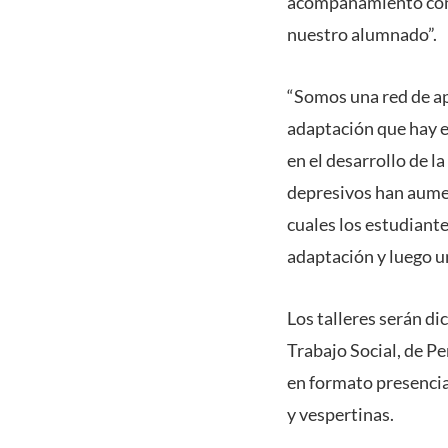
acompañamiento con l
nuestro alumnado”.
“Somos una red de apo
adaptación que hay en
en el desarrollo de l
depresivos han aumen
cuales los estudiante
adaptación y luego un
Los talleres serán d
Trabajo Social, de P
en formato presencia
y vespertinas.