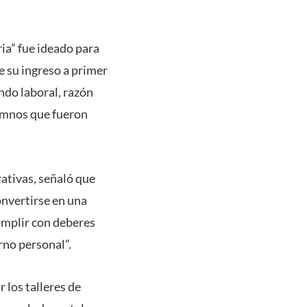
ia” fue ideado para
de su ingreso a primer
undo laboral, razón
lumnos que fueron
ativas, señaló que
onvertirse en una
umplir con deberes
rno personal”.
r los talleres de